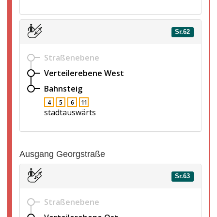
Sr.62
Straßenebene
Verteilerebene West
Bahnsteig
4
5
6
11
stadtauswärts
Ausgang Georgstraße
Sr.63
Straßenebene