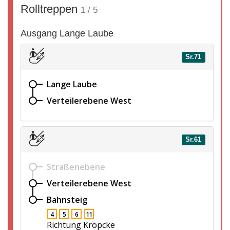
Rolltreppen
1 / 5
Ausgang Lange Laube
Sr.71
Lange Laube
Verteilerebene West
Sr.61
Straßenebene
Verteilerebene West
Bahnsteig
4
5
6
11
Richtung Kröpcke