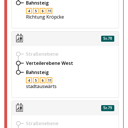
Bahnsteig
4
5
6
11
Richtung Kröpcke
Sr.78
Straßenebene
Verteilerebene West
Bahnsteig
4
5
6
11
stadtauswärts
Sr.79
Straßenebene