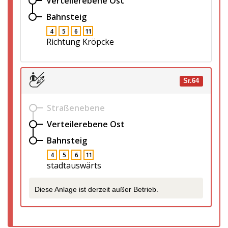
Verteilerebene Ost
Bahnsteig
4
5
6
11
Richtung Kröpcke
Sr.64
Straßenebene
Verteilerebene Ost
Bahnsteig
4
5
6
11
stadtauswärts
Diese Anlage ist derzeit außer Betrieb.